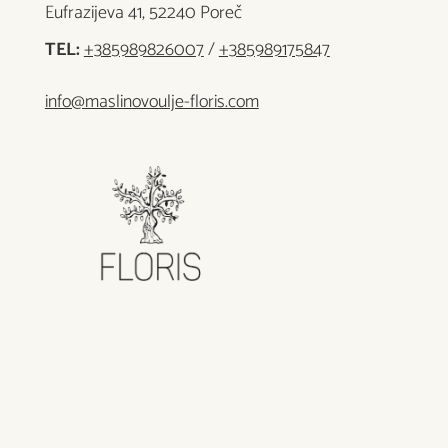
Eufrazijeva 41, 52240 Poreč
TEL:
+385989826007
/
+385989175847
info@maslinovoulje-floris.com